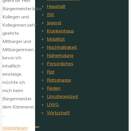
geehrter Herr
Haushalt
Bürgermeister,liebe
JSK
Kollegen und
Jugend
Kolleginnen,sehr
Krankenhaus
geehrte
Mobilität
Mitbürger und
Nachhaltigkeit
Mitbürgerinnen,
Naherholung
bevor ich
Persönliches
inhaltlich
Rat
einsteige,
Ratsgruppe
möchte ich
Reden
mich beim
Uncategorized
Bürgermeister,
UWG
dem Kämmerer,
Wirtschaft
…
"Haushaltsrede
Weiterlesen