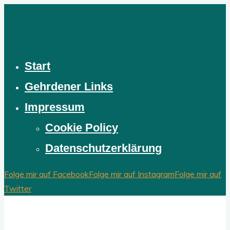
Zum
Inhalt
springen
Start
Gehrdener Links
Impressum
Cookie Policy
Datenschutzerklärung
Folge mir auf Facebook
Folge mir auf Instagram
Folge mir auf
Twitter
Stadtrat Stephan aus Gehrden
Spannendes, interessantes und langweiliges Zeugs aus der