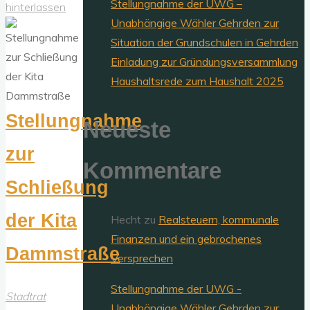
Stellungnahme der UWG –
hinterlassen
Unabhängige Wähler Gehrden zur
Situation der Grundschulen in Gehrden
Einladung zur Gründungsversammlung
Haushaltsrede zum Haushalt 2025
Stellungnahme
Neueste
zur
Kommentare
Schließung
der Kita
Hecht
zu
Realsteuern, kommunale
Finanzen und ein gebrochenes
Dammstraße
Versprechen
Stellungnahme der UWG -
Stadtrat
Unabhängige Wähler Gehrden zur