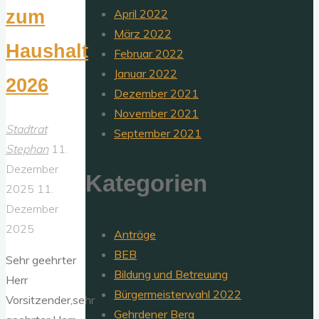
zum
April 2022
März 2022
Haushalt
Februar 2022
Januar 2022
2026
Dezember 2021
November 2021
Stadtrat
September 2021
Stephan
11.
Dezember
Kategorien
2025
11.
Dezember
2025
Anträge
BEB
Sehr geehrter
Bildung und Betreuung
Herr
Bürgermeisterwahl 2022
Vorsitzender,sehr
Gehrdener Berg