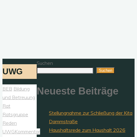
Suchen
UWG
Suchen
Neueste Beiträge
BEB
Bildung
und Betreuung
Rat
Stellungnahme zur Schließung der Kita
Ratsgruppe
Dammstraße
Reden
Haushaltsrede zum Haushalt 2026
UWG
Kommentar