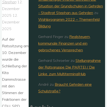
Stephan
12.
Situation der Grundschulen in Gehrden
Dezember
- Stadtrat Stephan aus Gehrden
zu
2025
12.
Wahlprogramm 2022 – Themenfeld
Dezember
Bildung
2025
Gerhard Finger
zu
Realsteuern,
Auf der
kommunale Finanzen und ein
Ratssitzung am
gebrochenes Versprechen
10. Dezember
wurde die
Gerhard Schroeter
zu
Stellungnahme
Schließung der
der Ratsgruppe Die PARTEI / Die
Kita
Linke. zum MultiterminalHub
Dammstrasse
André
zu
Braucht Gehrden eine
mit den
Schulstraße?
Stimmen der
Fraktionen der
CDU, SPD,