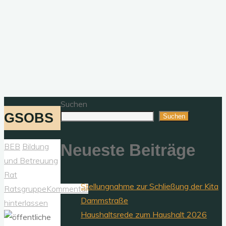
Suchen
GSOBS
Suchen
Neueste Beiträge
BEB
Bildung
und Betreuung
Rat
Stellungnahme zur Schließung der Kita
Ratsgruppe
Kommentar
Dammstraße
hinterlassen
Haushaltsrede zum Haushalt 2026