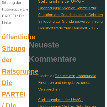
Stellungnahme der UWG –
Unabhängige Wähler Gehrden zur
Situation der Grundschulen in Gehrden
Einladung zur Gründungsversammlung
Haushaltsrede zum Haushalt 2025
öffentliche
Neueste
Sitzung
Kommentare
der
Ratsgruppe
Hecht
zu
Realsteuern, kommunale
Die
Finanzen und ein gebrochenes
Versprechen
PARTEI
Stellungnahme der UWG -
/ Die
Unabhängige Wähler Gehrden zur