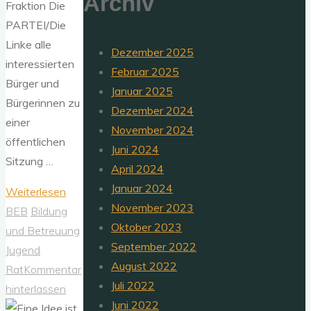
Archiv
Fraktion Die
PARTEI/Die
Linke alle
Dezember 2025
interessierten
Februar 2025
Bürger und
Januar 2025
Bürgerinnen zu
Dezember 2024
einer
November 2024
öffentlichen
Juni 2024
Sitzung …
April 2024
Januar 2024
"öffentliche
Weiterlesen
November 2023
Sitzung
BEB
Bildung
Oktober 2023
der
und Betreuung
September 2022
Ratsgruppe
Jugend
August 2022
Die
Rat
Kommentar
Juli 2022
PARTEI
hinterlassen
Juni 2022
/