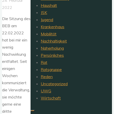
24. Februar
Haushalt
2022
JSK
Die Sitzung des
Jugend
BEB am
Krankenhaus
22.02.2022
Mobilität
hat bei mir ein
Nachhaltigkeit
wenig
Naherholung
Nachwirkung
Persönliches
entfaltet. Seit
Rat
einigen
Ratsgruppe
Wochen
Reden
kommuniziert
Uncategorized
die Verwaltung,
UWG
sie möchte
Wirtschaft
gerne eine
dritte