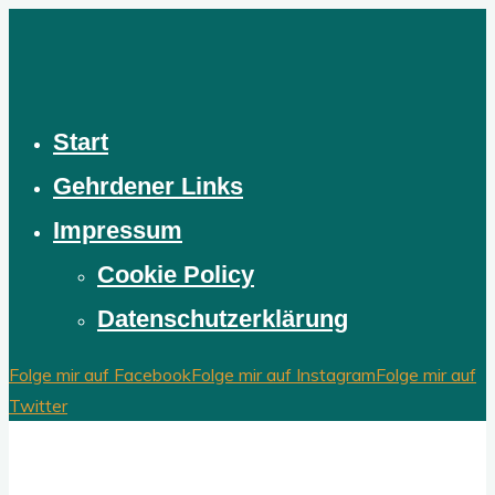
Zum
Inhalt
springen
Start
Gehrdener Links
Impressum
Cookie Policy
Datenschutzerklärung
Folge mir auf Facebook
Folge mir auf Instagram
Folge mir auf
Twitter
Stadtrat Stephan aus Gehrden
Spannendes, interessantes und langweiliges Zeugs aus der