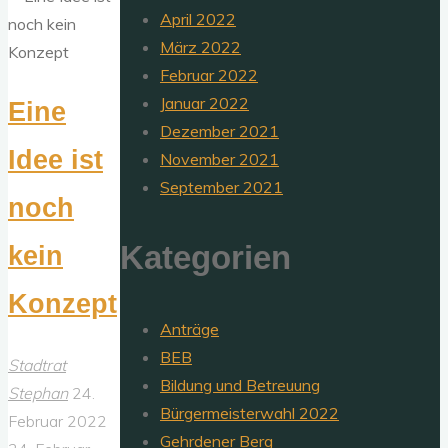
April 2022
Die
März 2022
Linke"
Februar 2022
Januar 2022
Eine
Dezember 2021
Idee ist
November 2021
September 2021
noch
Kategorien
kein
Konzept
Anträge
BEB
Stadtrat
Bildung und Betreuung
Stephan
24.
Bürgermeisterwahl 2022
Februar 2022
Gehrdener Berg