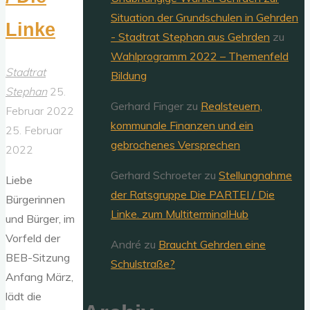
Situation der Grundschulen in Gehrden
Linke
- Stadtrat Stephan aus Gehrden
zu
Wahlprogramm 2022 – Themenfeld
Stadtrat
Bildung
Stephan
25.
Gerhard Finger
zu
Realsteuern,
Februar 2022
kommunale Finanzen und ein
25. Februar
gebrochenes Versprechen
2022
Gerhard Schroeter
zu
Stellungnahme
Liebe
der Ratsgruppe Die PARTEI / Die
Bürgerinnen
Linke. zum MultiterminalHub
und Bürger, im
Vorfeld der
André
zu
Braucht Gehrden eine
BEB-Sitzung
Schulstraße?
Anfang März,
lädt die