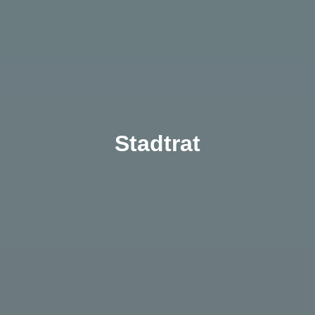
Stadtrat